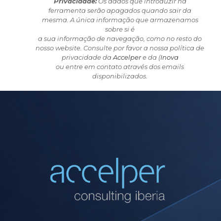
Privacidade:
Os dados que introduzir na
ferramenta serão apagados quando sair da
mesma. A única informação que armazenamos
sobre si é
a sua informação de navegação, como no resto do
nosso website. Consulte por favor a nossa política de
privacidade da
Accelper
e da (
Inova
ou entre em contato através dos emails
disponibilizados.